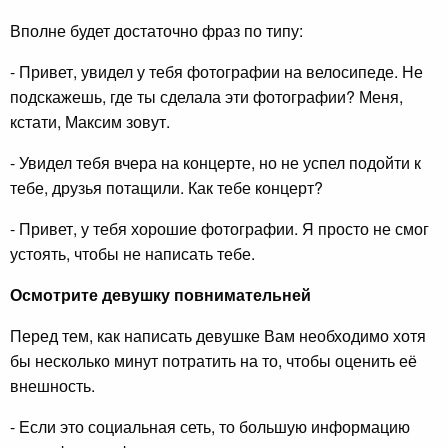
Вполне будет достаточно фраз по типу:
- Привет, увидел у тебя фотографии на велосипеде. Не
подскажешь, где ты сделала эти фотографии? Меня,
кстати, Максим зовут.
- Увидел тебя вчера на концерте, но не успел подойти к
тебе, друзья потащили. Как тебе концерт?
- Привет, у тебя хорошие фотографии. Я просто не смог
устоять, чтобы не написать тебе.
Осмотрите девушку повнимательней
Перед тем, как написать девушке Вам необходимо хотя
бы несколько минут потратить на то, чтобы оценить её
внешность.
- Если это социальная сеть, то большую информацию