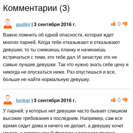
Комментарии (3)
0
gudini
| 3 сентября 2016 г.
Важно помнить об одной опасности, которая ждет
многих парней. Когда тебе отказывают и отказывают
девушки, то ты снижаешь планку и начинаешь
встречаться с теми, кто тебе дал. И зачастую это не
самые лучшие девушки. Так что нужно знать себе цену и
никогда не опускаться ниже. Раз опустишься и все,
больше не найти нормальную девушку.
0
lunkar
| 3 сентября 2016 г.
У парней, у которых нет девушки часто бывает слишком
высокие требования к последним. Например, сам все
время сидит дома и ничего не делает, а девушку хочет
модель с огромными буферами и папином крузаке.