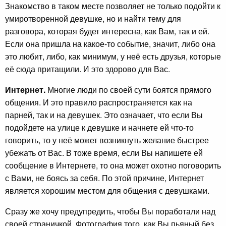
Знакомство в таком месте позволяет не только подойти к
умиротворенной девушке, но и найти тему для
разговора, которая будет интересна, как Вам, так и ей.
Если она пришла на какое-то событие, значит, либо она
это любит, либо, как минимум, у неё есть друзья, которые
её сюда притащили. И это здорово для Вас.
Интернет.
Многие люди по своей сути боятся прямого
общения. И это правило распространяется как на
парней, так и на девушек. Это означает, что если Вы
подойдете на улице к девушке и начнете ей что-то
говорить, то у неё может возникнуть желание быстрее
убежать от Вас. В тоже время, если Вы напишете ей
сообщение в Интернете, то она может охотно поговорить
с Вами, не боясь за себя. По этой причине, Интернет
является хорошим местом для общения с девушками.
Сразу же хочу предупредить, чтобы Вы поработали над
своей страничкой. Фотография того, как Вы пьяный без