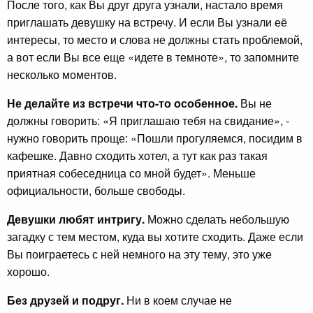
После того, как Вы друг друга узнали, настало время
приглашать девушку на встречу. И если Вы узнали её
интересы, то место и слова не должны стать проблемой,
а вот если Вы все еще «идете в темноте», то запомните
несколько моментов.
Не делайте из встречи что-то особенное.
Вы не
должны говорить: «Я приглашаю тебя на свидание», -
нужно говорить проще: «Пошли прогуляемся, посидим в
кафешке. Давно сходить хотел, а тут как раз такая
приятная собеседница со мной будет». Меньше
официальности, больше свободы.
Девушки любят интригу.
Можно сделать небольшую
загадку с тем местом, куда вы хотите сходить. Даже если
Вы поиграетесь с ней немного на эту тему, это уже
хорошо.
Без друзей и подруг.
Ни в коем случае не