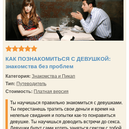
КАК ПОЗНАКОМИТЬСЯ С ДЕВУШКОЙ:
знакомства без проблем
Категория:
Знакомства и Пикап
Тип:
Путеводитель
Стоимость:
Платная версия
Ты научишься правильно знакомиться с девушками.
Ты перестанешь тратить свои деньги и время на
нелепые свидания и попытки как-то понравиться
девушке. Ты научишься доводить встречи до секса.
Девушки будут сами хотеть заняться сексом с тобой.