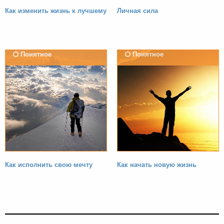
Как изменить жизнь к лучшему
Личная сила
Понятное
Понятное
Как исполнить свою мечту
Как начать новую жизнь