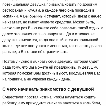
потенциальная девушка привыкла ходить по дорогим
ресторанам и клубам, а каждое лето она проводит в
Испании. А Вы обычный студент, который звезд с небес
не хватает, но имеет какие-то средства. Может быть,
несколько раз Вы сможете себе позволить такой отдых, а
далее это начнет сильно напрягать. Да и отношение
девушки изменится, когда она выбьется из привычной
колеи, где все поступают именно так, как она это делала
раньше, а Вы стали её ограничивать.
Поэтому нужно выбирать себе девушку, которая будет
рада тому, что Вы можете ей предложить. Ту девушку,
которая поможет Вам достичь высот, воодушевляя Вас
на подвиги, а не упрекая каждый день.
С чего начинать знакомство с девушкой
Существует простая истина: чтобы научиться ходить
ребенку, ему приходится сначала валяться в колыбели,