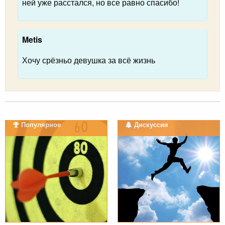
ней уже расстался, но все равно спасибо!
Metis
Хочу срёзньо девушка за всё жизнь
Популярное
Дискуссия