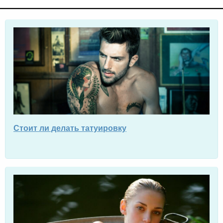
Стоит ли делать татуировку