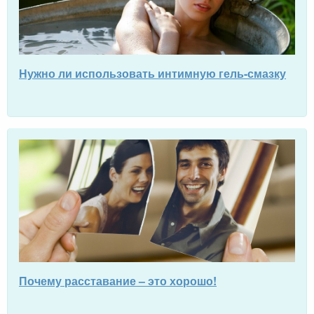
Нужно ли использовать интимную гель-смазку
Почему расставание – это хорошо!