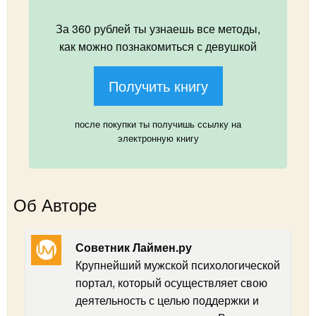
За 360 рублей ты узнаешь все методы,
как можно познакомиться с девушкой
Получить книгу
после покупки ты получишь ссылку на
электронную книгу
Об Авторе
Советник Лаймен.ру
Крупнейший мужской психологической
портал, который осуществляет свою
деятельность с целью поддержки и