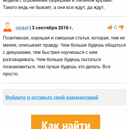
Такого ведь не бывает, а они все ждут, да ждут.
0
nickel
| 3 сентября 2016 г.
Позитивная, хорошая и смешная статья, которая, тем не
менее, описывает правду. Чем больше будешь общаться
с девушками, тем быстрее научишься с ним
разговаривать. Чем больше будешь пытаться
познакомиться, тем лучше будешь это делать. Все
просто.
Войдите и оставьте свой комментарий