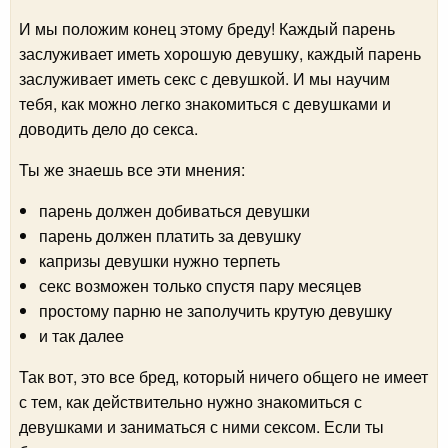
И мы положим конец этому бреду! Каждый парень
заслуживает иметь хорошую девушку, каждый парень
заслуживает иметь секс с девушкой. И мы научим
тебя, как можно легко знакомиться с девушками и
доводить дело до секса.
Ты же знаешь все эти мнения:
парень должен добиваться девушки
парень должен платить за девушку
капризы девушки нужно терпеть
секс возможен только спустя пару месяцев
простому парню не заполучить крутую девушку
и так далее
Так вот, это все бред, который ничего общего не имеет
с тем, как действительно нужно знакомиться с
девушками и заниматься с ними сексом. Если ты