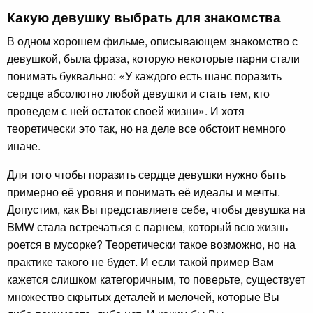
Какую девушку выбрать для знакомства
В одном хорошем фильме, описывающем знакомство с
девушкой, была фраза, которую некоторые парни стали
понимать буквально: «У каждого есть шанс поразить
сердце абсолютно любой девушки и стать тем, кто
проведем с ней остаток своей жизни». И хотя
теоретически это так, но на деле все обстоит немного
иначе.
Для того чтобы поразить сердце девушки нужно быть
примерно её уровня и понимать её идеалы и мечты.
Допустим, как Вы представляете себе, чтобы девушка на
BMW стала встречаться с парнем, который всю жизнь
роется в мусорке? Теоретически такое возможно, но на
практике такого не будет. И если такой пример Вам
кажется слишком категоричным, то поверьте, существует
множество скрытых деталей и мелочей, которые Вы