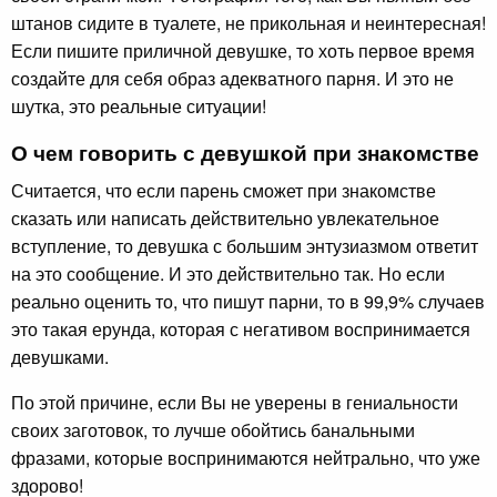
штанов сидите в туалете, не прикольная и неинтересная!
Если пишите приличной девушке, то хоть первое время
создайте для себя образ адекватного парня. И это не
шутка, это реальные ситуации!
О чем говорить с девушкой при знакомстве
Считается, что если парень сможет при знакомстве
сказать или написать действительно увлекательное
вступление, то девушка с большим энтузиазмом ответит
на это сообщение. И это действительно так. Но если
реально оценить то, что пишут парни, то в 99,9% случаев
это такая ерунда, которая с негативом воспринимается
девушками.
По этой причине, если Вы не уверены в гениальности
своих заготовок, то лучше обойтись банальными
фразами, которые воспринимаются нейтрально, что уже
здорово!