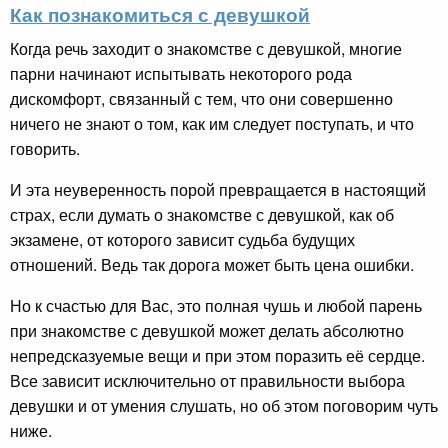
Как познакомиться с девушкой
Когда речь заходит о знакомстве с девушкой, многие
парни начинают испытывать некоторого рода
дискомфорт, связанный с тем, что они совершенно
ничего не знают о том, как им следует поступать, и что
говорить.
И эта неуверенность порой превращается в настоящий
страх, если думать о знакомстве с девушкой, как об
экзамене, от которого зависит судьба будущих
отношений. Ведь так дорога может быть цена ошибки.
Но к счастью для Вас, это полная чушь и любой парень
при знакомстве с девушкой может делать абсолютно
непредсказуемые вещи и при этом поразить её сердце.
Все зависит исключительно от правильности выбора
девушки и от умения слушать, но об этом поговорим чуть
ниже.