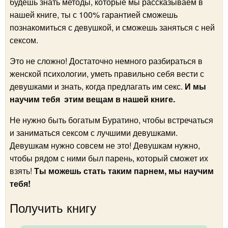
будешь знать методы, которые мы рассказываем в
нашей книге, ты с 100% гарантией сможешь
познакомиться с девушкой, и сможешь заняться с ней
сексом.
Это не сложно! Достаточно немного разбираться в
женской психологии, уметь правильно себя вести с
девушками и знать, когда предлагать им секс.
И мы
научим тебя этим вещам в нашей книге.
Не нужно быть богатым Буратино, чтобы встречаться
и заниматься сексом с лучшими девушками.
Девушкам нужно совсем не это! Девушкам нужно,
чтобы рядом с ними был парень, который сможет их
взять!
Ты можешь стать таким парнем, мы научим
тебя!
Получить книгу