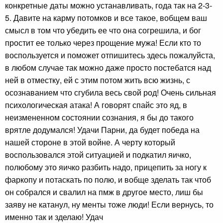
конкретные даты можно устанавливать, года так на 2-3-
5. Давите на карму потомков и все такое, вобщем ваш
смысл в том что убедить ее что она согрешила, и бог
простит ее только через прощение мужа! Если кто то
воспользуется и поможет отпишитесь здесь пожалуйста,
в любом случае так можно даже просто постебатся над
ней в отместку, ей с этим потом жить всю жизнь, с
осознаванием что сгубила весь свой род! Очень сильная
психологическая атака! А говорят спайс это яд, в
неизмененном состоянии сознания, я бы до такого
врятле додумался! Удачи Парни, да будет победа на
нашей стороне в этой войне. А черту который
воспользовался этой ситуацией и подкатил яичко,
полюбому это яичко разбить надо, прицепить за ногу к
фаркопу и потаскать по полю, и вобще зделать так чтоб
он собрался и свалил на пмж в другое место, лиш бы
заяву не катанул, ну менты тоже люди! Если вернусь, то
именно так и зделаю! Удач