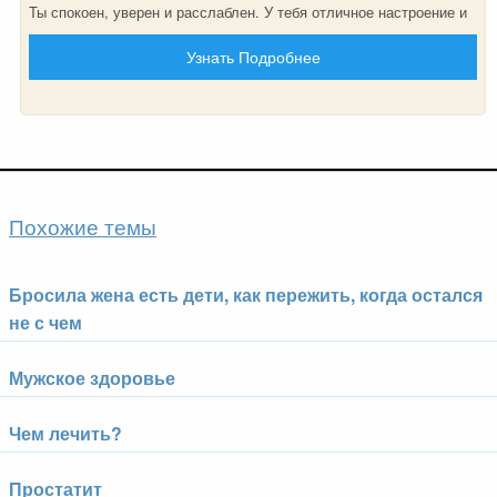
Ты спокоен, уверен и расслаблен. У тебя отличное настроение и
нет повода для беспокойства. Рядом с тобой находится
Узнать Подробнее
любящая женщина, которая безумно тебя любит и боготворит,
как лучшего мужчины в её жизни. Ты знаешь, что у тебя все
будет хорошо!
Похожие темы
Бросила жена есть дети, как пережить, когда остался
не с чем
Мужское здоровье
Чем лечить?
Простатит