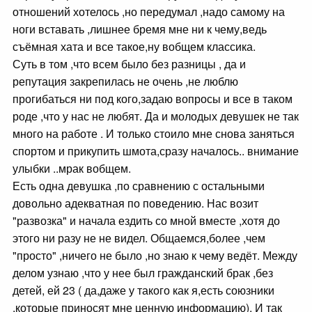
отношений хотелось ,но передумал ,надо самому на
ноги вставать ,лишнее бремя мне ни к чему,ведь
съёмная хата и все такое,ну вобщем классика.
Суть в том ,что всем было без разницы , да и
репутация закрепилась не очень ,не люблю
прогибаться ни под кого,задаю вопросы и все в таком
роде ,что у нас не любят. Да и молодых девушек не так
много на работе . И только стоило мне снова заняться
спортом и прикупить шмота,сразу началось.. внимание
улыбки ..мрак вобщем.
Есть одна девушка ,по сравнению с остальными
довольно адекватная по поведению. Нас возит
"развозка" и начала ездить со мной вместе ,хотя до
этого ни разу не не видел. Общаемся,более ,чем
"просто" ,ничего не было ,но знаю к чему ведёт. Между
делом узнаю ,что у нее был гражданский брак ,без
детей, ей 23 ( да,даже у такого как я,есть союзники
,которые приносят мне ценную информацию). И так