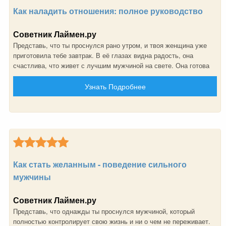
Как наладить отношения: полное руководство
Советник Лаймен.ру
Представь, что ты проснулся рано утром, и твоя женщина уже
приготовила тебе завтрак. В её глазах видна радость, она
счастлива, что живет с лучшим мужчиной на свете. Она готова
выслушать все твои истории, она готова поддержать тебя в
Узнать Подробнее
любой ситуации. Она знает, что мужчине нужно расслабляться,
она готова дарить тебе свою нежность и любовь. Такими могут
быть твои отношения, если ты будешь сильным. Мы можем тебя
этому научить!
Как стать желанным - поведение сильного
мужчины
Советник Лаймен.ру
Представь, что однажды ты проснулся мужчиной, который
полностью контролирует свою жизнь и ни о чем не переживает.