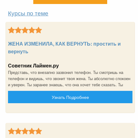
Курсы по теме
ЖЕНА ИЗМЕНИЛА, КАК ВЕРНУТЬ: простить и
вернуть
Советник Лаймен.ру
Представь, что внезапно зазвонил телефон. Ты смотришь на
телефон и видишь, что звонит твоя жена. Ты абсолютно спокоен
и уверен. Ты заранее знаешь, что она хочет тебе сказать. Ты
знаешь, что она хочет вернуться к тебе. Она признала свою
Узнать Подробнее
ошибку и сожалеет о случившемся. Ты уже простил её. Ты рад,
что она снова хочет быть с тобой. И это не шутка, ты реально
сможешь этого добиться!