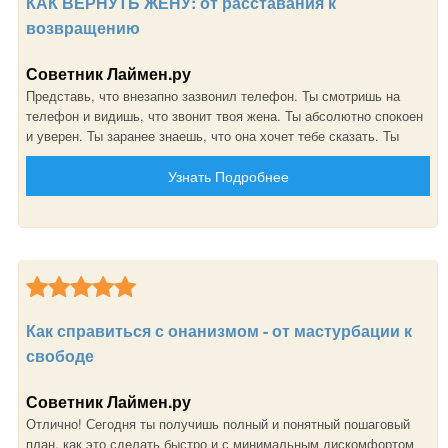
КАК ВЕРНУТЬ ЖЕНУ: от расставания к
возвращению
Советник Лаймен.ру
Представь, что внезапно зазвонил телефон. Ты смотришь на
телефон и видишь, что звонит твоя жена. Ты абсолютно спокоен
и уверен. Ты заранее знаешь, что она хочет тебе сказать. Ты
знаешь, что она хочет вернуться к тебе, она снова хочет быть с
Узнать Подробнее
тобой. И это не шутка, ты реально сможешь этого добиться!
Как справиться с онанизмом - от мастурбации к
свободе
Советник Лаймен.ру
Отлично! Сегодня ты получишь полный и понятный пошаговый
план, как это сделать быстро и с минимальным дискомфортом