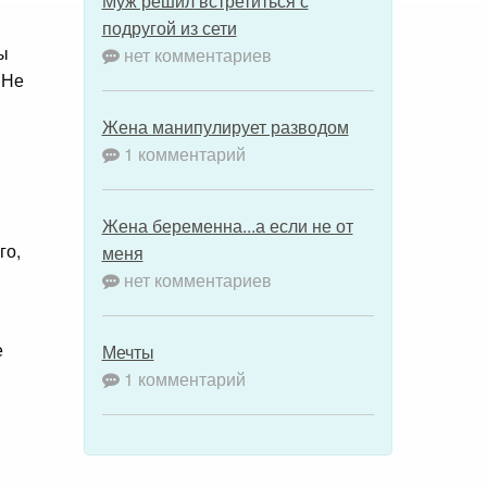
Муж решил встретиться с
подругой из сети
ы
нет комментариев
 Не
Жена манипулирует разводом
1 комментарий
Жена беременна...а если не от
го,
меня
нет комментариев
е
Мечты
1 комментарий