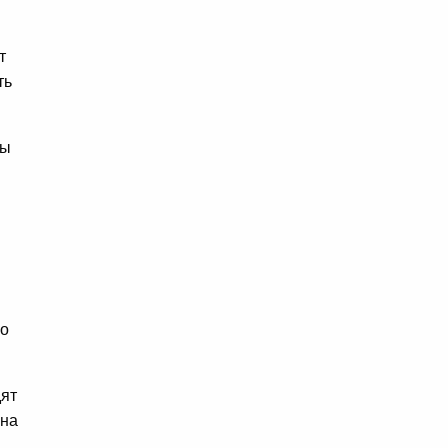
т
ть
Вы
но
дят
 на