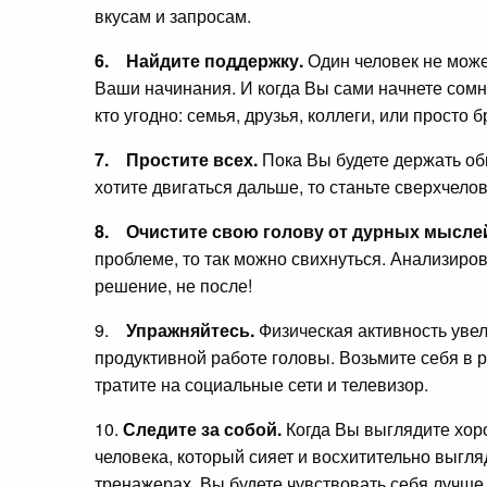
вкусам и запросам.
6.
Найдите поддержку.
Один человек не може
Ваши начинания. И когда Вы сами начнете сомне
кто угодно: семья, друзья, коллеги, или просто б
7.
Простите всех.
Пока Вы будете держать оби
хотите двигаться дальше, то станьте сверхчело
8.
Очистите свою голову от дурных мысле
проблеме, то так можно свихнуться. Анализирова
решение, не после!
9.
Упражняйтесь.
Физическая активность увел
продуктивной работе головы. Возьмите себя в р
тратите на социальные сети и телевизор.
10.
Следите за собой.
Когда Вы выглядите хоро
человека, который сияет и восхитительно выгл
тренажерах, Вы будете чувствовать себя лучше